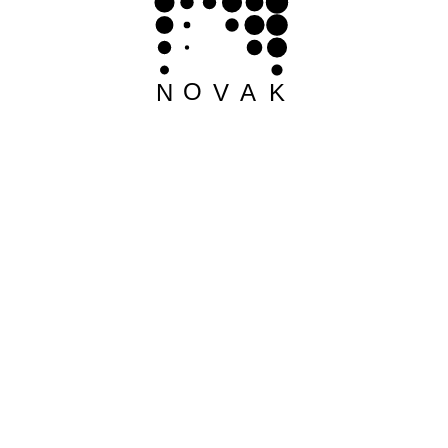
O
N
V
A
K